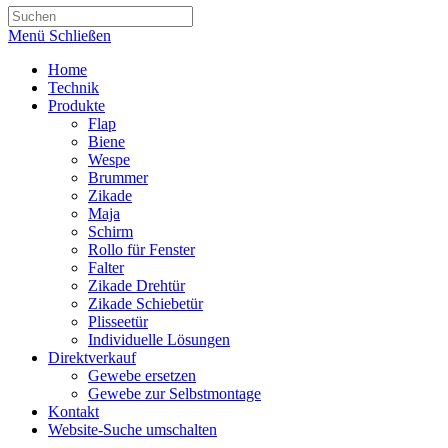
Menü
Schließen
Home
Technik
Produkte
Flap
Biene
Wespe
Brummer
Zikade
Maja
Schirm
Rollo für Fenster
Falter
Zikade Drehtür
Zikade Schiebetür
Plisseetür
Individuelle Lösungen
Direktverkauf
Gewebe ersetzen
Gewebe zur Selbstmontage
Kontakt
Website-Suche umschalten