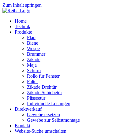
Zum Inhalt springen
Home
Technik
Produkte
Flap
Biene
Wespe
Brummer
Zikade
Maja
Schirm
Rollo für Fenster
Falter
Zikade Drehtür
Zikade Schiebetür
Plisseetür
Individuelle Lösungen
Direktverkauf
Gewebe ersetzen
Gewebe zur Selbstmontage
Kontakt
Website-Suche umschalten