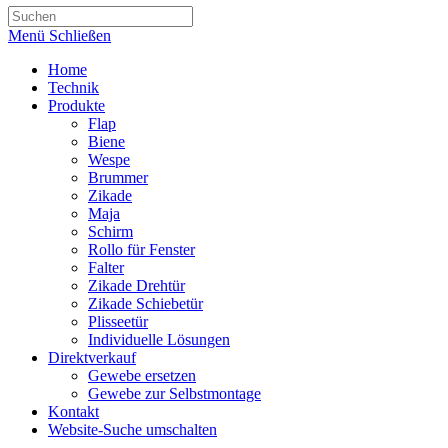
Menü
Schließen
Home
Technik
Produkte
Flap
Biene
Wespe
Brummer
Zikade
Maja
Schirm
Rollo für Fenster
Falter
Zikade Drehtür
Zikade Schiebetür
Plisseetür
Individuelle Lösungen
Direktverkauf
Gewebe ersetzen
Gewebe zur Selbstmontage
Kontakt
Website-Suche umschalten