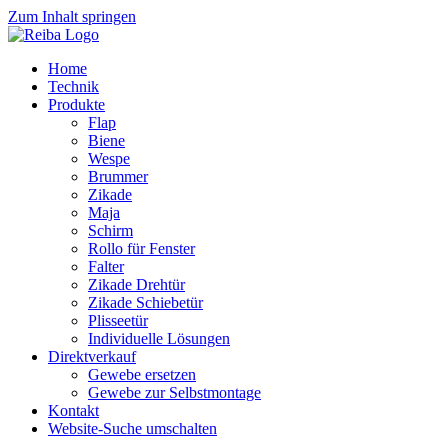
Zum Inhalt springen
Home
Technik
Produkte
Flap
Biene
Wespe
Brummer
Zikade
Maja
Schirm
Rollo für Fenster
Falter
Zikade Drehtür
Zikade Schiebetür
Plisseetür
Individuelle Lösungen
Direktverkauf
Gewebe ersetzen
Gewebe zur Selbstmontage
Kontakt
Website-Suche umschalten